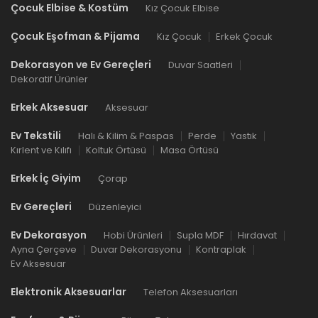
Çocuk Elbise & Kostüm
Kız Çocuk Elbise
Çocuk Eşofman & Pijama
Kız Çocuk
Erkek Çocuk
Dekorasyon ve Ev Gereçleri
Duvar Saatleri
Dekoratif Ürünler
Erkek Aksesuar
Aksesuar
Ev Tekstili
Halı & Kilim & Paspas
Perde
Yastık
Kırlent ve Kılıfı
Koltuk Örtüsü
Masa Örtüsü
Erkek İç Giyim
Çorap
Ev Gereçleri
Düzenleyici
Ev Dekorasyon
Hobi Ürünleri
Supla MDF
Hırdavat
Ayna Çerçeve
Duvar Dekorasyonu
Kontraplak
Ev Aksesuar
Elektronik Aksesuarlar
Telefon Aksesuarları