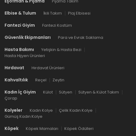
Eşofman & Pijama
Pijama Takım
Elbise & Tulum
İkili Takım
Plaj Elbisesi
Fantezi Giyim
Fantezi Kostüm
Güvenlik Ekipmanları
Para ve Evrak Saklama
Hasta Bakımı
Yetişkin & Hasta Bezi
Hasta Hijyen Ürünleri
Hırdavat
Hırdavat Ürünleri
Kahvaltılık
Reçel
Zeytin
Kadın İç Giyim
Külot
Sütyen
Sütyen & Külot Takım
Çorap
Kolyeler
Kadın Kolye
Çelik Kadın Kolye
Gümüş Kadın Kolye
Köpek
Köpek Mamaları
Köpek Ödülleri