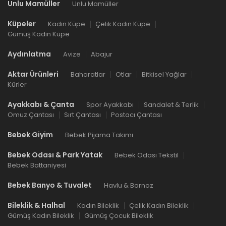
Unlu Mamüller
Unlu Mamüller
Küpeler
Kadın Küpe
Çelik Kadın Küpe
Gümüş Kadın Küpe
Aydınlatma
Avize
Abajur
Aktar Ürünleri
Baharatlar
Otlar
Bitkisel Yağlar
Kürler
Ayakkabı & Çanta
Spor Ayakkabı
Sandalet & Terlik
Omuz Çantası
Sırt Çantası
Postacı Çantası
Bebek Giyim
Bebek Pijama Takımı
Bebek Odası & Park Yatak
Bebek Odası Tekstil
Bebek Battaniyesi
Bebek Banyo & Tuvalet
Havlu & Bornoz
Bileklik & Halhal
Kadın Bileklik
Çelik Kadın Bileklik
Gümüş Kadın Bileklik
Gümüş Çocuk Bileklik