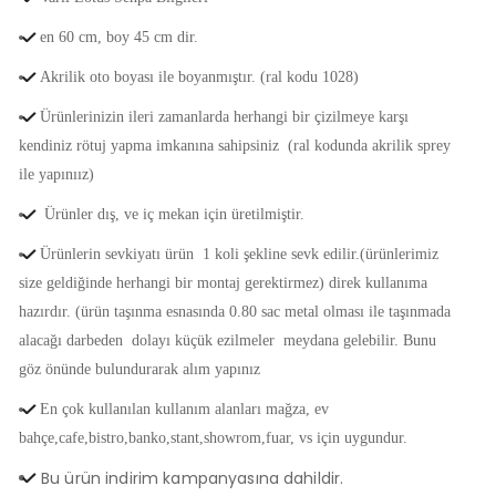
en 60 cm, boy 45 cm dir.
Akrilik oto boyası ile boyanmıştır. (ral kodu 1028)
Ürünlerinizin ileri zamanlarda herhangi bir çizilmeye karşı
kendiniz rötuj yapma imkanına sahipsiniz (ral kodunda akrilik sprey
ile yapınıız)
Ürünler dış, ve iç mekan için üretilmiştir.
Ürünlerin sevkiyatı ürün 1 koli şekline sevk edilir.(ürünlerimiz
size geldiğinde herhangi bir montaj gerektirmez) direk kullanıma
hazırdır. (ürün taşınma esnasında 0.80 sac metal olması ile taşınmada
alacağı darbeden dolayı küçük ezilmeler meydana gelebilir. Bunu
göz önünde bulundurarak alım yapınız
En çok kullanılan kullanım alanları mağza, ev
bahçe,cafe,bistro,banko,stant,showrom,fuar, vs için uygundur.
Bu ürün indirim kampanyasına dahildir.