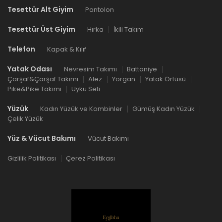
Tesettür Alt Giyim
Pantolon
Tesettür Üst Giyim
Hırka
İkili Takım
Telefon
Kapak & Kılıf
Yatak Odası
Nevresim Takımı
Battaniye
Çarşaf&Çarşaf Takımı
Alez
Yorgan
Yatak Örtüsü
Pike&Pike Takımı
Uyku Seti
Yüzük
Kadın Yüzük ve Kombinler
Gümüş Kadın Yüzük
Çelik Yüzük
Yüz & Vücut Bakımı
Vücut Bakımı
Gizlilik Politikası
Çerez Politikası