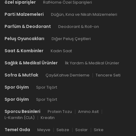
özel siparişler
RafHome Özel Siparişleri
Parti Malzemeleri
Düğün, Kına ve Nikah Malzemeleri
Parfüm & Deodorant
Deodorant & Roll-on
Peluş Oyuncakları
Diğer Peluş Çeşitleri
Saat & Kombinler
Kadın Saat
Sağlık & Medikal Ürünler
İlk Yardım & Medikal Ürünler
Sofra & Mutfak
Çay&Kahve Demleme
Tencere Seti
Spor Giyim
Spor Tişört
Spor Giyim
Spor Tişört
Sporcu Besinleri
Protein Tozu
Amino Asit
L-Karnitin (CLA)
Kreatin
Temel Gıda
Meyve
Sebze
Soslar
Sirke