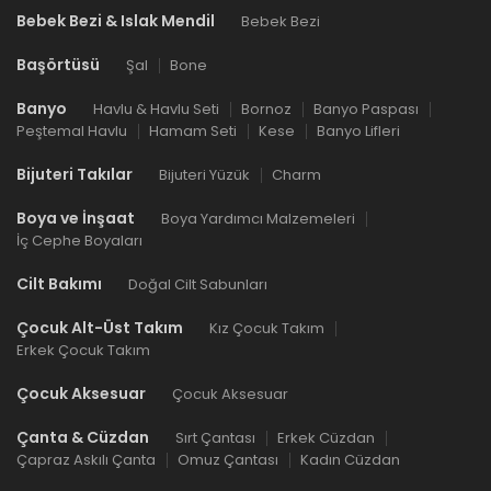
Bebek Bezi & Islak Mendil
Bebek Bezi
Başörtüsü
Şal
Bone
Banyo
Havlu & Havlu Seti
Bornoz
Banyo Paspası
Peştemal Havlu
Hamam Seti
Kese
Banyo Lifleri
Bijuteri Takılar
Bijuteri Yüzük
Charm
Boya ve İnşaat
Boya Yardımcı Malzemeleri
İç Cephe Boyaları
Cilt Bakımı
Doğal Cilt Sabunları
Çocuk Alt-Üst Takım
Kız Çocuk Takım
Erkek Çocuk Takım
Çocuk Aksesuar
Çocuk Aksesuar
Çanta & Cüzdan
Sırt Çantası
Erkek Cüzdan
Çapraz Askılı Çanta
Omuz Çantası
Kadın Cüzdan