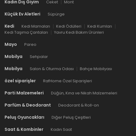
Kadın Dış Giyim
Ceket
Mont
Küçük Ev Aletleri
Süpürge
Kedi
Kedi Mamaları
Kedi Ödülleri
Kedi Kumları
Kedi Taşıma Çantaları
Yavru Kedi Bakım Ürünleri
Mayo
Pareo
Mobilya
Sehpalar
Mobilya
Salon & Oturma Odası
Bahçe Mobilyası
özel siparişler
RafHome Özel Siparişleri
Parti Malzemeleri
Düğün, Kına ve Nikah Malzemeleri
Parfüm & Deodorant
Deodorant & Roll-on
Peluş Oyuncakları
Diğer Peluş Çeşitleri
Saat & Kombinler
Kadın Saat