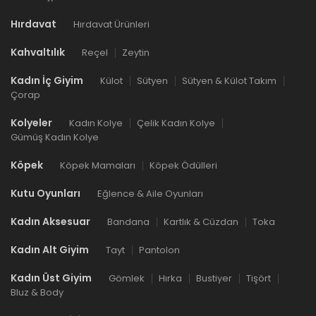
Hırdavat
Hırdavat Ürünleri
Kahvaltılık
Reçel
Zeytin
Kadın İç Giyim
Külot
Sütyen
Sütyen & Külot Takım
Çorap
Kolyeler
Kadın Kolye
Çelik Kadın Kolye
Gümüş Kadın Kolye
Köpek
Köpek Mamaları
Köpek Ödülleri
Kutu Oyunları
Eğlence & Aile Oyunları
Kadın Aksesuar
Bandana
Kartlık & Cüzdan
Toka
Kadın Alt Giyim
Tayt
Pantolon
Kadın Üst Giyim
Gömlek
Hırka
Bustiyer
Tişört
Bluz & Body