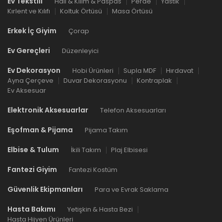
Ev Tekstili
Halı & Kilim & Paspas
Perde
Yastık
Kırlent ve Kılıfı
Koltuk Örtüsü
Masa Örtüsü
Erkek İç Giyim
Çorap
Ev Gereçleri
Düzenleyici
Ev Dekorasyon
Hobi Ürünleri
Supla MDF
Hırdavat
Ayna Çerçeve
Duvar Dekorasyonu
Kontraplak
Ev Aksesuar
Elektronik Aksesuarlar
Telefon Aksesuarları
Eşofman & Pijama
Pijama Takım
Elbise & Tulum
İkili Takım
Plaj Elbisesi
Fantezi Giyim
Fantezi Kostüm
Güvenlik Ekipmanları
Para ve Evrak Saklama
Hasta Bakımı
Yetişkin & Hasta Bezi
Hasta Hijyen Ürünleri