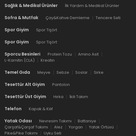
Sağlık & Medikal Ürünler
İlk Yardım & Medikal Ürünler
Sofra & Mutfak
Çay&Kahve Demleme
Tencere Seti
Spor Giyim
Spor Tişört
Spor Giyim
Spor Tişört
Sporcu Besinleri
Protein Tozu
Amino Asit
L-Karnitin (CLA)
Kreatin
Temel Gıda
Meyve
Sebze
Soslar
Sirke
Tesettür Alt Giyim
Pantolon
Tesettür Üst Giyim
Hırka
İkili Takım
Telefon
Kapak & Kılıf
Yatak Odası
Nevresim Takımı
Battaniye
Çarşaf&Çarşaf Takımı
Alez
Yorgan
Yatak Örtüsü
Pike&Pike Takımı
Uyku Seti