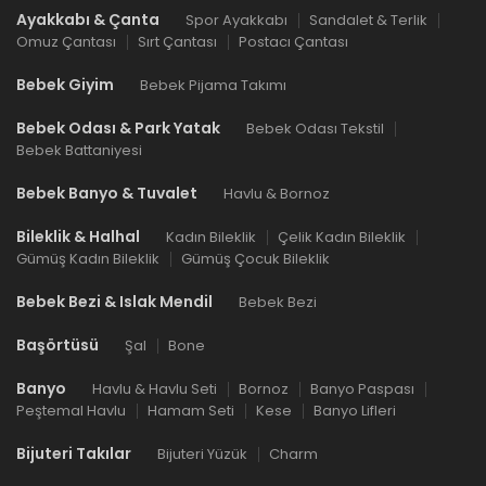
Ayakkabı & Çanta
Spor Ayakkabı
Sandalet & Terlik
Omuz Çantası
Sırt Çantası
Postacı Çantası
Bebek Giyim
Bebek Pijama Takımı
Bebek Odası & Park Yatak
Bebek Odası Tekstil
Bebek Battaniyesi
Bebek Banyo & Tuvalet
Havlu & Bornoz
Bileklik & Halhal
Kadın Bileklik
Çelik Kadın Bileklik
Gümüş Kadın Bileklik
Gümüş Çocuk Bileklik
Bebek Bezi & Islak Mendil
Bebek Bezi
Başörtüsü
Şal
Bone
Banyo
Havlu & Havlu Seti
Bornoz
Banyo Paspası
Peştemal Havlu
Hamam Seti
Kese
Banyo Lifleri
Bijuteri Takılar
Bijuteri Yüzük
Charm