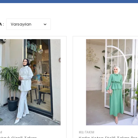
 :
IM
İKILI TAKIM