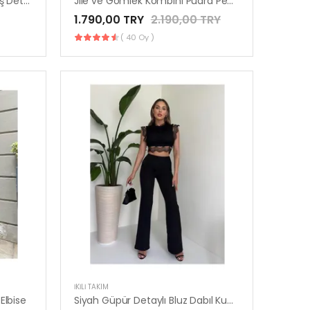
Kadın Keten Etekli Takım Broş Detaylı
Jile ve Gömlek Kombini Pudra Pembe Elbise
1.790,00 TRY
2.190,00 TRY
( 40 Oy )
İKILI TAKIM
Elbise
Siyah Güpür Detaylı Bluz Dabıl Kumaş Pantolon Takım