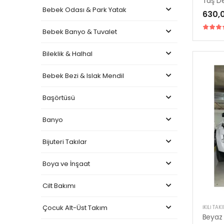
Taş De
Bebek Odası & Park Yatak
630,
Bebek Banyo & Tuvalet
Bileklik & Halhal
Bebek Bezi & Islak Mendil
Başörtüsü
Banyo
Bijuteri Takılar
Boya ve İnşaat
Cilt Bakımı
Çocuk Alt-Üst Takım
İKILI TAK
Beyaz 