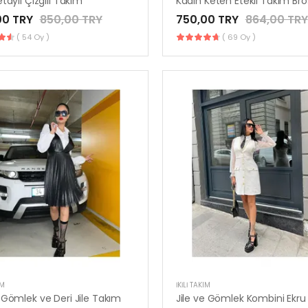
taylı Çizgili Takım
00 TRY
850,00 TRY
750,00 TRY
864,00 TRY
( 54 Oy )
( 69 Oy )
IM
İKILI TAKIM
Gömlek ve Deri Jile Takım
Jile ve Gömlek Kombini Ekru 