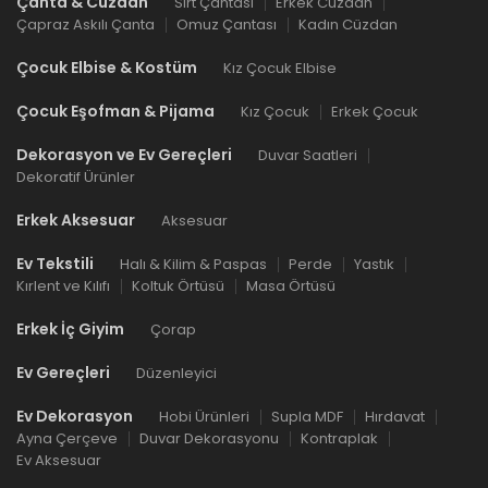
Çanta & Cüzdan
Sırt Çantası
Erkek Cüzdan
Çapraz Askılı Çanta
Omuz Çantası
Kadın Cüzdan
Çocuk Elbise & Kostüm
Kız Çocuk Elbise
Çocuk Eşofman & Pijama
Kız Çocuk
Erkek Çocuk
Dekorasyon ve Ev Gereçleri
Duvar Saatleri
Dekoratif Ürünler
Erkek Aksesuar
Aksesuar
Ev Tekstili
Halı & Kilim & Paspas
Perde
Yastık
Kırlent ve Kılıfı
Koltuk Örtüsü
Masa Örtüsü
Erkek İç Giyim
Çorap
Ev Gereçleri
Düzenleyici
Ev Dekorasyon
Hobi Ürünleri
Supla MDF
Hırdavat
Ayna Çerçeve
Duvar Dekorasyonu
Kontraplak
Ev Aksesuar