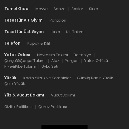
Temel Gıda
Meyve
Sebze
Soslar
Sirke
Tesettür Alt Giyim
Pantolon
Tesettür Üst Giyim
Hırka
İkili Takım
Telefon
Kapak & Kılıf
Yatak Odası
Nevresim Takımı
Battaniye
Çarşaf&Çarşaf Takımı
Alez
Yorgan
Yatak Örtüsü
Pike&Pike Takımı
Uyku Seti
Yüzük
Kadın Yüzük ve Kombinler
Gümüş Kadın Yüzük
Çelik Yüzük
Yüz & Vücut Bakımı
Vücut Bakımı
Gizlilik Politikası
Çerez Politikası