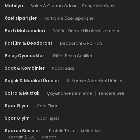
Mobilya
Salon & Oturma Odası
Bahçe Mobilyası
özel siparişler
RafHome Özel Siparişleri
Parti Malzemeleri
Düğün, Kına ve Nikah Malzemeleri
Parfüm & Deodorant
Deodorant & Roll-on
Peluş Oyuncakları
Diğer Peluş Çeşitleri
Saat & Kombinler
Kadın Saat
Sağlık & Medikal Ürünler
İlk Yardım & Medikal Ürünler
Sofra & Mutfak
Çay&Kahve Demleme
Tencere Seti
Spor Giyim
Spor Tişört
Spor Giyim
Spor Tişört
Sporcu Besinleri
Protein Tozu
Amino Asit
L-Karnitin (CLA)
Kreatin