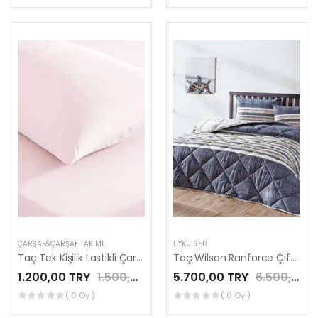
ÇARŞAF&ÇARŞAF TAKIMI
UYKU SETI
Taç Tek Kişilik Lastikli Çarşaf Seti Pembe
Taç Wilson Ranforce Çift Kişilik Yorgan Seti Lacivert
1.200,00 TRY
1.500,00 TRY
5.700,00 TRY
6.500,00 TRY
( 0 Oy )
( 0 Oy )