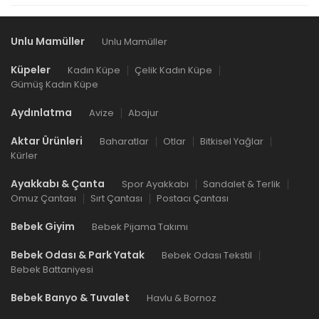
Unlu Mamüller
Unlu Mamüller
Küpeler
Kadın Küpe
Çelik Kadın Küpe
Gümüş Kadın Küpe
Aydınlatma
Avize
Abajur
Aktar Ürünleri
Baharatlar
Otlar
Bitkisel Yağlar
Kürler
Ayakkabı & Çanta
Spor Ayakkabı
Sandalet & Terlik
Omuz Çantası
Sırt Çantası
Postacı Çantası
Bebek Giyim
Bebek Pijama Takımı
Bebek Odası & Park Yatak
Bebek Odası Tekstil
Bebek Battaniyesi
Bebek Banyo & Tuvalet
Havlu & Bornoz