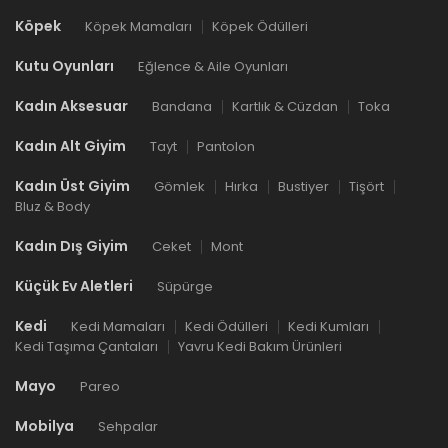
Köpek
Köpek Mamaları
Köpek Ödülleri
Kutu Oyunları
Eğlence & Aile Oyunları
Kadın Aksesuar
Bandana
Kartlık & Cüzdan
Toka
Kadın Alt Giyim
Tayt
Pantolon
Kadın Üst Giyim
Gömlek
Hırka
Bustiyer
Tişört
Bluz & Body
Kadın Dış Giyim
Ceket
Mont
Küçük Ev Aletleri
Süpürge
Kedi
Kedi Mamaları
Kedi Ödülleri
Kedi Kumları
Kedi Taşıma Çantaları
Yavru Kedi Bakım Ürünleri
Mayo
Pareo
Mobilya
Sehpalar