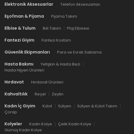
Elektronik Aksesuarlar
Telefon Aksesuarları
Eşofman & Pijama
Pijama Takım
Elbise & Tulum
İkili Takım
Plaj Elbisesi
Fantezi Giyim
Fantezi Kostüm
Güvenlik Ekipmanları
Para ve Evrak Saklama
Hasta Bakımı
Yetişkin & Hasta Bezi
Hasta Hijyen Ürünleri
Hırdavat
Hırdavat Ürünleri
Kahvaltılık
Reçel
Zeytin
Kadın İç Giyim
Külot
Sütyen
Sütyen & Külot Takım
Çorap
Kolyeler
Kadın Kolye
Çelik Kadın Kolye
Gümüş Kadın Kolye