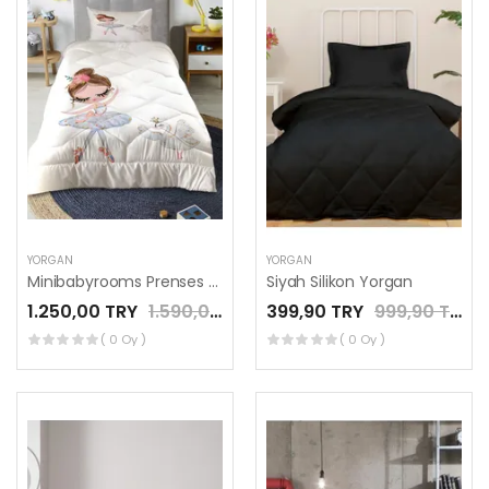
YORGAN
YORGAN
Minibabyrooms Prenses ve Kuğu Desenli Kapitone Yorgan
Siyah Silikon Yorgan
1.250,00 TRY
1.590,00 TRY
399,90 TRY
999,90 TRY
( 0 Oy )
( 0 Oy )