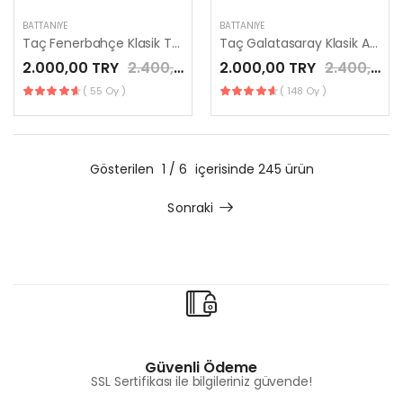
BATTANIYE
BATTANIYE
Taç Fenerbahçe Klasik Tek Kişilik Battaniye
Taç Galatasaray Klasik Aslan Tek Kişilik Battaniye
2.000,00 TRY
2.400,00 TRY
2.000,00 TRY
2.400,00 TRY
( 55 Oy )
( 148 Oy )
Gösterilen
1 / 6
içerisinde 245 ürün
Sonraki
Güvenli Ödeme
SSL Sertifikası ile bilgileriniz güvende!