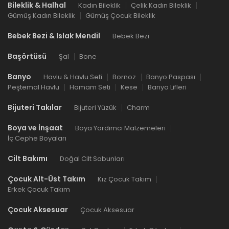
Bileklik & Halhal
Kadın Bileklik
Çelik Kadın Bileklik
Gümüş Kadın Bileklik
Gümüş Çocuk Bileklik
Bebek Bezi & Islak Mendil
Bebek Bezi
Başörtüsü
Şal
Bone
Banyo
Havlu & Havlu Seti
Bornoz
Banyo Paspası
Peştemal Havlu
Hamam Seti
Kese
Banyo Lifleri
Bijuteri Takılar
Bijuteri Yüzük
Charm
Boya ve İnşaat
Boya Yardımcı Malzemeleri
İç Cephe Boyaları
Cilt Bakımı
Doğal Cilt Sabunları
Çocuk Alt-Üst Takım
Kız Çocuk Takım
Erkek Çocuk Takım
Çocuk Aksesuar
Çocuk Aksesuar