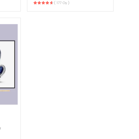
( 177 Oy )
Y