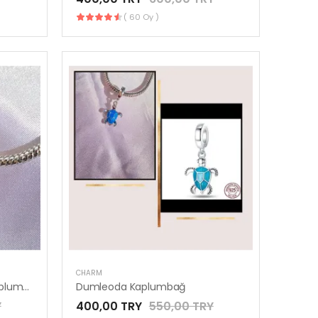
( 60 Oy )
CHARM
Murano Camı Yeşil Deniz Kaplumbağası Sallantılı Charm
Dumleoda Kaplumbağ
Y
400,00 TRY
550,00 TRY