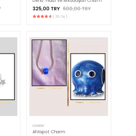
Deniz Yıldızı Ve Arkadaşları Charm
Y
325,00 TRY
600,00 TRY
( 25 Oy )
CHARM
Ahtapot Charm