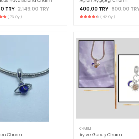
Sıcak Hava Balonu Charm
Açılan Ayçiçeği Charm
00 TRY
2.149,00 TRY
400,00 TRY
600,00 TR
( 73 Oy )
( 42 Oy )
CHARM
gen Charm
Ay ve Güneş Charm