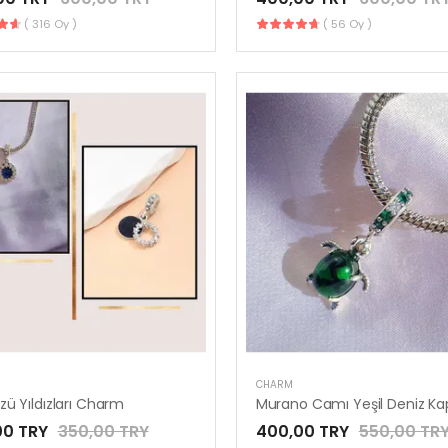
( 316 Oy )
( 56 Oy )
CHARM
ü Yıldızları Charm
00 TRY
350,00 TRY
400,00 TRY
550,00 TR