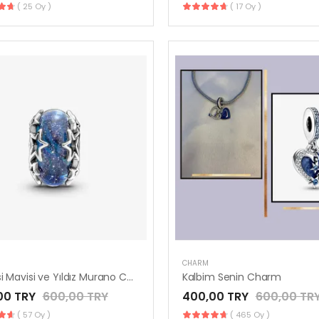
( 25 Oy )
( 17 Oy )
CHARM
Galaksi Mavisi ve Yıldız Murano Charm
Kalbim Senin Charm
00 TRY
600,00 TRY
400,00 TRY
600,00 TR
( 57 Oy )
( 465 Oy )