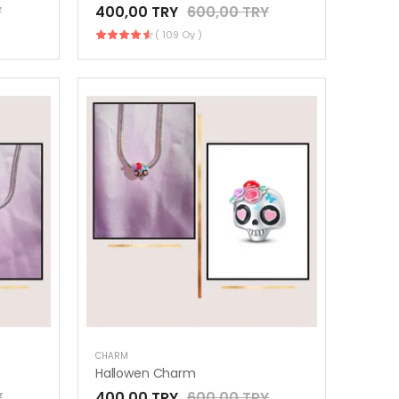
Y
400,00 TRY
600,00 TRY
( 109 Oy )
CHARM
Hallowen Charm
Y
400,00 TRY
600,00 TRY