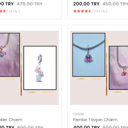
00 TRY
475,00 TRY
200,00 TRY
450,00 TR
( 13 Oy )
( 103 Oy )
CHARM
ekler Charm
Pembe Tavşan Charm
00 TRY
600,00 TRY
400,00 TRY
600,00 TR