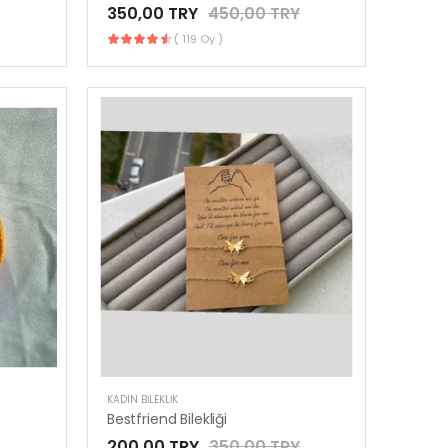
350,00 TRY
450,00 TRY
( 119 Oy )
KADIN BILEKLIK
Bestfriend Bilekliği
200,00 TRY
350,00 TRY