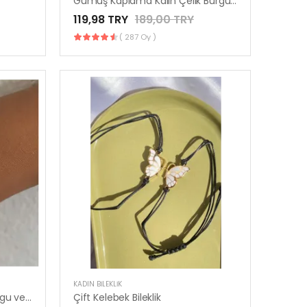
Gümüş Kaplama Kalın Çelik Burgu Bilekli
119,98 TRY
189,00 TRY
( 287 Oy )
KADIN BILEKLIK
Gold Çelik Altın Kaplama Burgu ve Gold Çelik İtalyan Zincir Bileklik
Çift Kelebek Bileklik