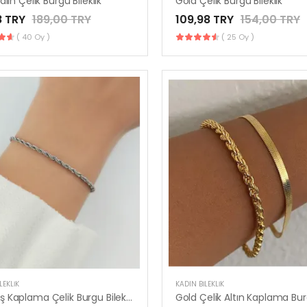
lın Çelik Burgu Bileklik
Gold Çelik Burgu Bileklik
8 TRY
189,00 TRY
109,98 TRY
154,00 TRY
( 40 Oy )
( 25 Oy )
LEKLIK
KADIN BILEKLIK
Gümüş Kaplama Çelik Burgu Bileklik