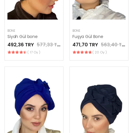
BONE
BONE
Siyah Gül bone
Fuşya Gül Bone
492,36 TRY
577,33 TRY
471,70 TRY
563,40 TRY
( 17 Oy )
( 20 Oy )