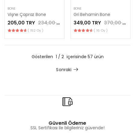
BONE
BONE
Vişne Çapraz Bone
Gri Behamin Bone
205,00 TRY
234,00 TRY
349,00 TRY
370,00 TRY
( 152 Oy )
( 16 Oy )
Gösterilen
1 / 2
içerisinde 57 ürün
Sonraki
Güvenli Ödeme
SSL Sertifikası ile bilgileriniz güvende!