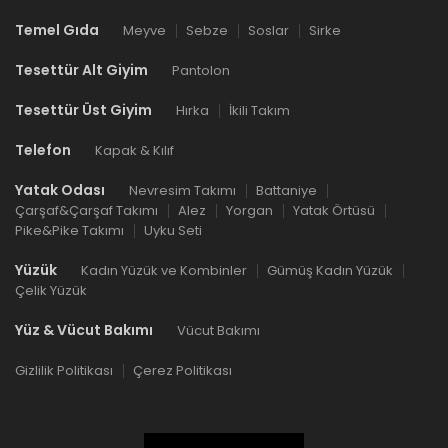
Temel Gıda
Meyve
Sebze
Soslar
Sirke
Tesettür Alt Giyim
Pantolon
Tesettür Üst Giyim
Hırka
İkili Takım
Telefon
Kapak & Kılıf
Yatak Odası
Nevresim Takımı
Battaniye
Çarşaf&Çarşaf Takımı
Alez
Yorgan
Yatak Örtüsü
Pike&Pike Takımı
Uyku Seti
Yüzük
Kadın Yüzük ve Kombinler
Gümüş Kadın Yüzük
Çelik Yüzük
Yüz & Vücut Bakımı
Vücut Bakımı
Gizlilik Politikası
Çerez Politikası