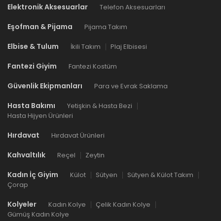
Elektronik Aksesuarlar
Telefon Aksesuarları
Eşofman & Pijama
Pijama Takım
Elbise & Tulum
İkili Takım
Plaj Elbisesi
Fantezi Giyim
Fantezi Kostüm
Güvenlik Ekipmanları
Para ve Evrak Saklama
Hasta Bakımı
Yetişkin & Hasta Bezi
Hasta Hijyen Ürünleri
Hırdavat
Hırdavat Ürünleri
Kahvaltılık
Reçel
Zeytin
Kadın İç Giyim
Külot
Sütyen
Sütyen & Külot Takım
Çorap
Kolyeler
Kadın Kolye
Çelik Kadın Kolye
Gümüş Kadın Kolye