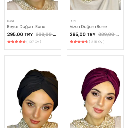
BONE
BONE
Beyaz Düğüm Bone
Vizon Düğüm Bone
295,00 TRY
339,00 TRY
295,00 TRY
339,00 TRY
( 107 Oy )
( 245 Oy )