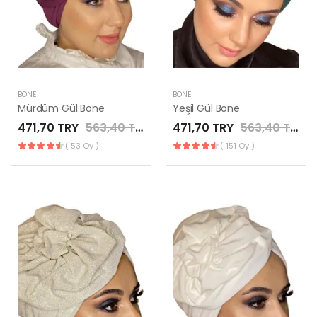
BONE
BONE
Mürdüm Gül Bone
Yeşil Gül Bone
471,70 TRY
563,40 TRY
471,70 TRY
563,40 TRY
( 53 Oy )
( 151 Oy )