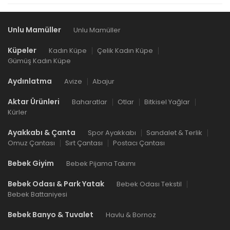
Unlu Mamüller
Unlu Mamüller
Küpeler
Kadın Küpe
Çelik Kadın Küpe
Gümüş Kadın Küpe
Aydınlatma
Avize
Abajur
Aktar Ürünleri
Baharatlar
Otlar
Bitkisel Yağlar
Kürler
Ayakkabı & Çanta
Spor Ayakkabı
Sandalet & Terlik
Omuz Çantası
Sırt Çantası
Postacı Çantası
Bebek Giyim
Bebek Pijama Takımı
Bebek Odası & Park Yatak
Bebek Odası Tekstil
Bebek Battaniyesi
Bebek Banyo & Tuvalet
Havlu & Bornoz