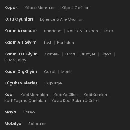
Köpek
Köpek Mamaları
Köpek Ödülleri
Kutu Oyunları
Eğlence & Aile Oyunları
Kadın Aksesuar
Bandana
Kartlık & Cüzdan
Toka
Kadın Alt Giyim
Tayt
Pantolon
Kadın Üst Giyim
Gömlek
Hırka
Bustiyer
Tişört
Bluz & Body
Kadın Dış Giyim
Ceket
Mont
Küçük Ev Aletleri
Süpürge
Kedi
Kedi Mamaları
Kedi Ödülleri
Kedi Kumları
Kedi Taşıma Çantaları
Yavru Kedi Bakım Ürünleri
Mayo
Pareo
Mobilya
Sehpalar