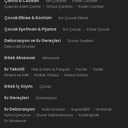
Çanta & Cüzdan
Sırt Çantası
Erkek Cüzdan
Çapraz Askılı Çanta
Omuz Çantası
Kadın Cüzdan
Çocuk Elbise & Kostüm
Kız Çocuk Elbise
Çocuk Eşofman & Pijama
Kız Çocuk
Erkek Çocuk
Dekorasyon ve Ev Gereçleri
Duvar Saatleri
Dekoratif Ürünler
Erkek Aksesuar
Aksesuar
Ev Tekstili
Halı & Kilim & Paspas
Perde
Yastık
Kırlent ve Kılıfı
Koltuk Örtüsü
Masa Örtüsü
Erkek İç Giyim
Çorap
Ev Gereçleri
Düzenleyici
Ev Dekorasyon
Hobi Ürünleri
Supla MDF
Hırdavat
Ayna Çerçeve
Duvar Dekorasyonu
Kontraplak
Ev Aksesuar