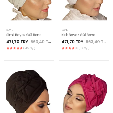
BONE
BONE
Simli Beyaz Gül Bone
Kırık Beyaz Gül Bone
471,70 TRY
563,40 TRY
471,70 TRY
563,40 TRY
( 45 Oy )
( 17 Oy )