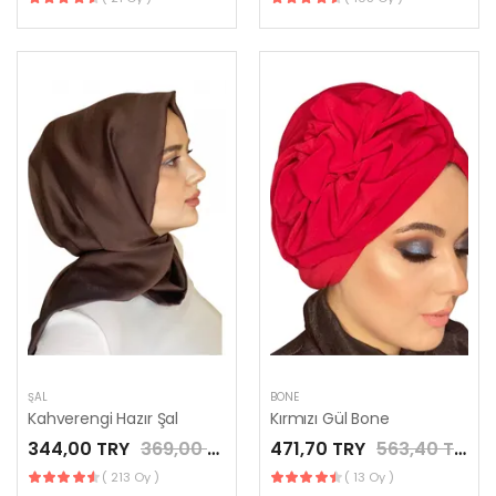
ŞAL
BONE
Kahverengi Hazır Şal
Kırmızı Gül Bone
344,00 TRY
369,00 TRY
471,70 TRY
563,40 TRY
( 213 Oy )
( 13 Oy )