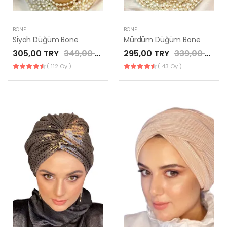
BONE
BONE
Siyah Düğüm Bone
Mürdüm Düğüm Bone
305,00 TRY
349,00 TRY
295,00 TRY
339,00 TRY
( 112 Oy )
( 43 Oy )