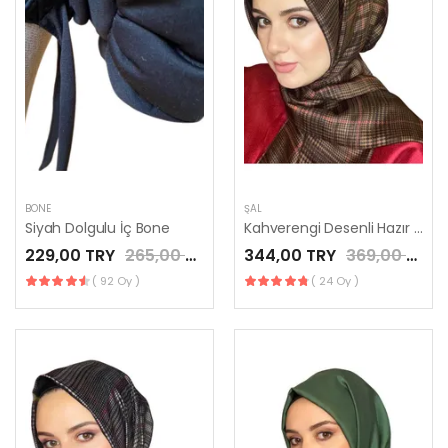
BONE
ŞAL
Siyah Dolgulu İç Bone
Kahverengi Desenli Hazır Şal
229,00 TRY
265,00 TRY
344,00 TRY
369,00 TRY
( 92 Oy )
( 24 Oy )