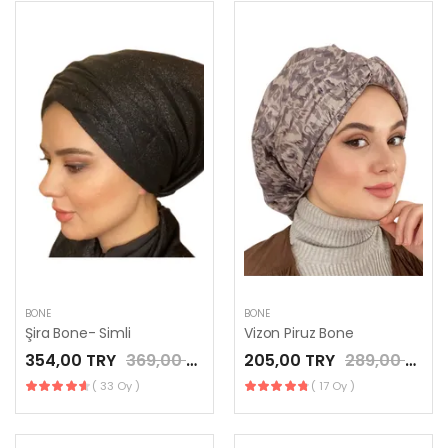
BONE
BONE
Şira Bone- Simli
Vizon Piruz Bone
354,00 TRY
369,00 TRY
205,00 TRY
289,00 TRY
( 33 Oy )
( 17 Oy )