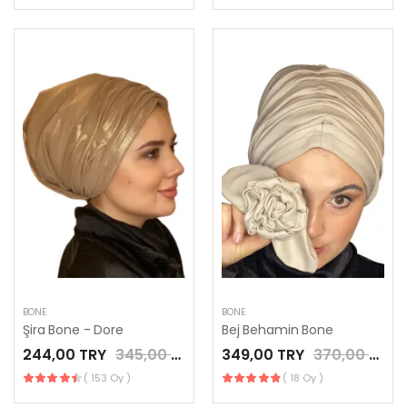
BONE
BONE
Şira Bone - Dore
Bej Behamin Bone
244,00 TRY
345,00 TRY
349,00 TRY
370,00 TRY
( 153 Oy )
( 18 Oy )