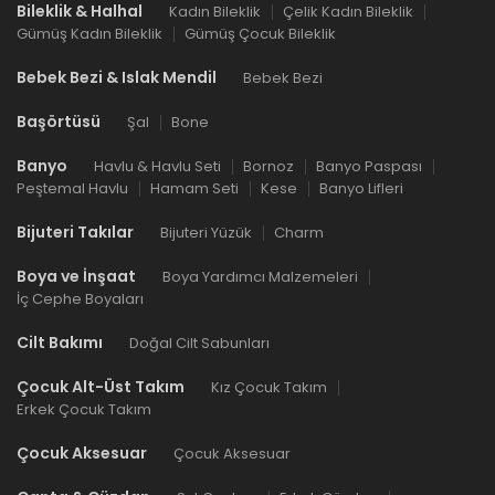
Bileklik & Halhal
Kadın Bileklik
Çelik Kadın Bileklik
Gümüş Kadın Bileklik
Gümüş Çocuk Bileklik
Bebek Bezi & Islak Mendil
Bebek Bezi
Başörtüsü
Şal
Bone
Banyo
Havlu & Havlu Seti
Bornoz
Banyo Paspası
Peştemal Havlu
Hamam Seti
Kese
Banyo Lifleri
Bijuteri Takılar
Bijuteri Yüzük
Charm
Boya ve İnşaat
Boya Yardımcı Malzemeleri
İç Cephe Boyaları
Cilt Bakımı
Doğal Cilt Sabunları
Çocuk Alt-Üst Takım
Kız Çocuk Takım
Erkek Çocuk Takım
Çocuk Aksesuar
Çocuk Aksesuar