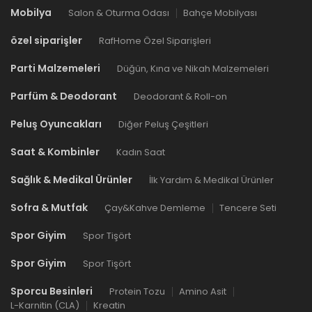
Mobilya
Salon & Oturma Odası
Bahçe Mobilyası
özel siparişler
RafHome Özel Siparişleri
Parti Malzemeleri
Düğün, Kına ve Nikah Malzemeleri
Parfüm & Deodorant
Deodorant & Roll-on
Peluş Oyuncakları
Diğer Peluş Çeşitleri
Saat & Kombinler
Kadın Saat
Sağlık & Medikal Ürünler
İlk Yardım & Medikal Ürünler
Sofra & Mutfak
Çay&Kahve Demleme
Tencere Seti
Spor Giyim
Spor Tişört
Spor Giyim
Spor Tişört
Sporcu Besinleri
Protein Tozu
Amino Asit
L-Karnitin (CLA)
Kreatin