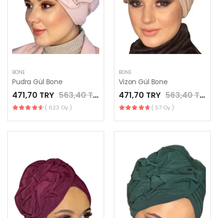
BONE
BONE
Pudra Gül Bone
Vizon Gül Bone
471,70 TRY
563,40 TRY
471,70 TRY
563,40 TRY
( 623 Oy )
( 57 Oy )