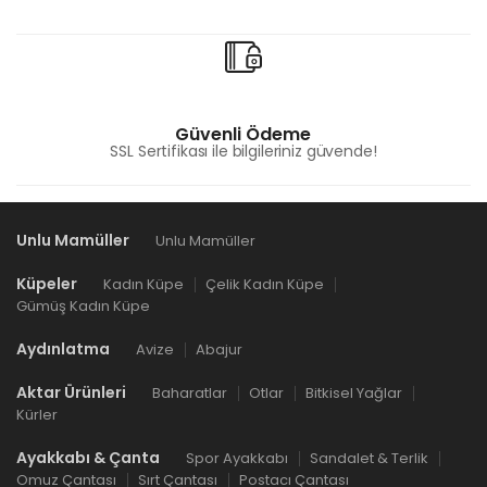
Güvenli Ödeme
SSL Sertifikası ile bilgileriniz güvende!
Unlu Mamüller
Unlu Mamüller
Küpeler
Kadın Küpe
Çelik Kadın Küpe
Gümüş Kadın Küpe
Aydınlatma
Avize
Abajur
Aktar Ürünleri
Baharatlar
Otlar
Bitkisel Yağlar
Kürler
Ayakkabı & Çanta
Spor Ayakkabı
Sandalet & Terlik
Omuz Çantası
Sırt Çantası
Postacı Çantası