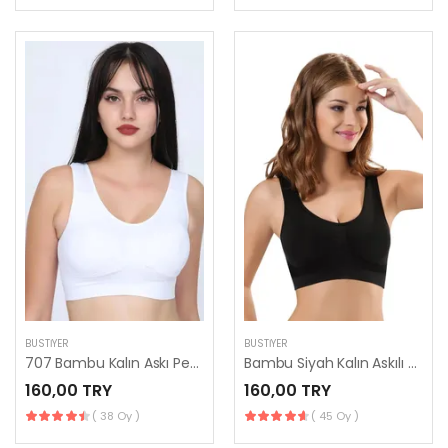
BUSTIYER
BUSTIYER
707 Bambu Kalın Askı Pedli Büstiyer
Bambu Siyah Kalın Askılı Büyük Beden Pedli Büstiyer / Spor Sütyen 707
160,00 TRY
160,00 TRY
( 38 Oy )
( 45 Oy )