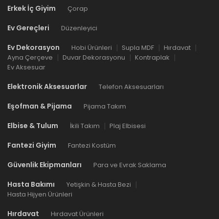
Erkek İç Giyim
Çorap
Ev Gereçleri
Düzenleyici
Ev Dekorasyon
Hobi Ürünleri
Supla MDF
Hırdavat
Ayna Çerçeve
Duvar Dekorasyonu
Kontraplak
Ev Aksesuar
Elektronik Aksesuarlar
Telefon Aksesuarları
Eşofman & Pijama
Pijama Takım
Elbise & Tulum
İkili Takım
Plaj Elbisesi
Fantezi Giyim
Fantezi Kostüm
Güvenlik Ekipmanları
Para ve Evrak Saklama
Hasta Bakımı
Yetişkin & Hasta Bezi
Hasta Hijyen Ürünleri
Hırdavat
Hırdavat Ürünleri