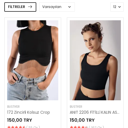
FILTRELER
BUSTIYER
BUSTIYER
172 Zincirli Kolsuz Crop
ANIT 2206 FİTİLLİ KALIN ASKILI CROP
150,00 TRY
150,00 TRY
( 55 Oy )
( 162 Oy )