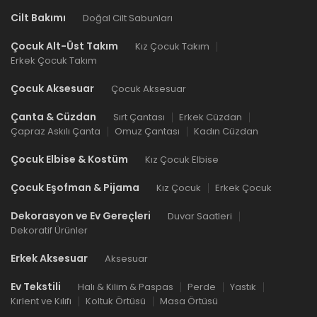
Cilt Bakımı
Doğal Cilt Sabunları
Çocuk Alt-Üst Takım
Kız Çocuk Takım
Erkek Çocuk Takım
Çocuk Aksesuar
Çocuk Aksesuar
Çanta & Cüzdan
Sırt Çantası
Erkek Cüzdan
Çapraz Askılı Çanta
Omuz Çantası
Kadın Cüzdan
Çocuk Elbise & Kostüm
Kız Çocuk Elbise
Çocuk Eşofman & Pijama
Kız Çocuk
Erkek Çocuk
Dekorasyon ve Ev Gereçleri
Duvar Saatleri
Dekoratif Ürünler
Erkek Aksesuar
Aksesuar
Ev Tekstili
Halı & Kilim & Paspas
Perde
Yastık
Kırlent ve Kılıfı
Koltuk Örtüsü
Masa Örtüsü