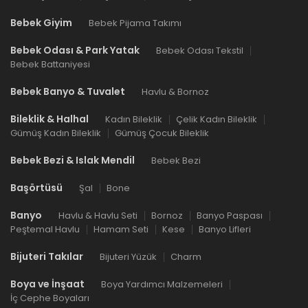
Bebek Giyim
Bebek Pijama Takımı
Bebek Odası & Park Yatak
Bebek Odası Tekstil
Bebek Battaniyesi
Bebek Banyo & Tuvalet
Havlu & Bornoz
Bileklik & Halhal
Kadın Bileklik
Çelik Kadın Bileklik
Gümüş Kadın Bileklik
Gümüş Çocuk Bileklik
Bebek Bezi & Islak Mendil
Bebek Bezi
Başörtüsü
Şal
Bone
Banyo
Havlu & Havlu Seti
Bornoz
Banyo Paspası
Peştemal Havlu
Hamam Seti
Kese
Banyo Lifleri
Bijuteri Takılar
Bijuteri Yüzük
Charm
Boya ve İnşaat
Boya Yardımcı Malzemeleri
İç Cephe Boyaları