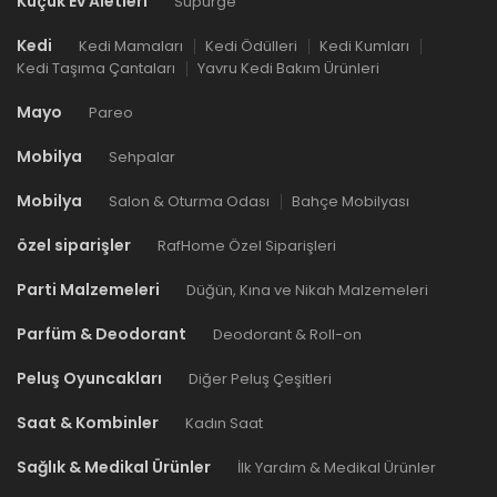
Küçük Ev Aletleri
Süpürge
Kedi
Kedi Mamaları
Kedi Ödülleri
Kedi Kumları
Kedi Taşıma Çantaları
Yavru Kedi Bakım Ürünleri
Mayo
Pareo
Mobilya
Sehpalar
Mobilya
Salon & Oturma Odası
Bahçe Mobilyası
özel siparişler
RafHome Özel Siparişleri
Parti Malzemeleri
Düğün, Kına ve Nikah Malzemeleri
Parfüm & Deodorant
Deodorant & Roll-on
Peluş Oyuncakları
Diğer Peluş Çeşitleri
Saat & Kombinler
Kadın Saat
Sağlık & Medikal Ürünler
İlk Yardım & Medikal Ürünler