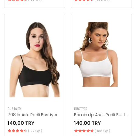
BUSTIYER
BUSTIYER
708 İp Askı Pedli Büstiyer
Bambu İp Askılı Pedli Büstiyer Battal Beden 708-B
140,00 TRY
140,00 TRY
( 27 Oy )
( 188 Oy )