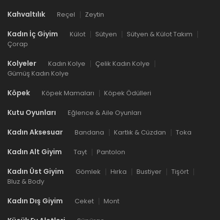
Kahvaltılık
Reçel
Zeytin
Kadın İç Giyim
Külot
Sütyen
Sütyen & Külot Takım
Çorap
Kolyeler
Kadın Kolye
Çelik Kadın Kolye
Gümüş Kadın Kolye
Köpek
Köpek Mamaları
Köpek Ödülleri
Kutu Oyunları
Eğlence & Aile Oyunları
Kadın Aksesuar
Bandana
Kartlık & Cüzdan
Toka
Kadın Alt Giyim
Tayt
Pantolon
Kadın Üst Giyim
Gömlek
Hırka
Bustiyer
Tişört
Bluz & Body
Kadın Dış Giyim
Ceket
Mont