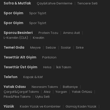
Sofra & Mutfak
Çay&Kahve Demleme
Tencere Seti
Spor Giyim
Spor Tişört
Spor Giyim
Spor Tişört
Sporcu Besinleri
Protein Tozu
Amino Asit
L-Karnitin (CLA)
Kreatin
Temel Gıda
Meyve
Sebze
Soslar
Sirke
Tesettür Alt Giyim
Pantolon
Tesettür Üst Giyim
Hırka
İkili Takım
Telefon
Kapak & Kılıf
Yatak Odası
Nevresim Takımı
Battaniye
Çarşaf&Çarşaf Takımı
Alez
Yorgan
Yatak Örtüsü
Pike&Pike Takımı
Uyku Seti
Yüzük
Kadın Yüzük ve Kombinler
Gümüş Kadın Yüzük