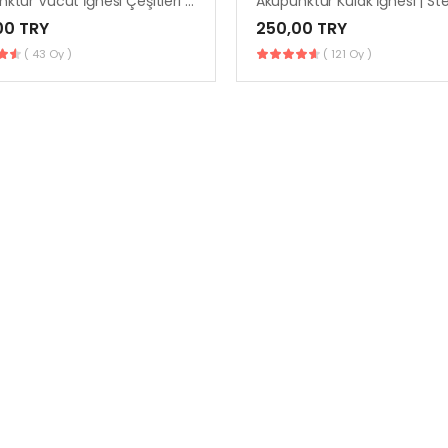
Akupunktur Vücut İğnesi Çeşitleri | Kaliteli & Steril İğneler
00 TRY
250,00 TRY
( 43 Oy )
( 121 Oy )