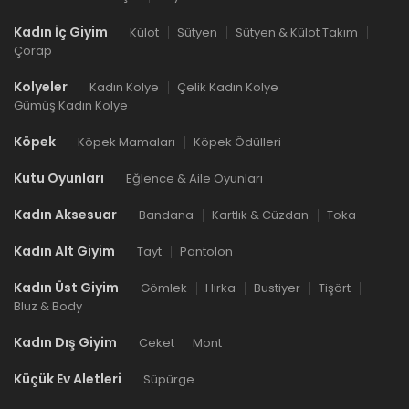
Kadın İç Giyim
Külot
Sütyen
Sütyen & Külot Takım
Çorap
Kolyeler
Kadın Kolye
Çelik Kadın Kolye
Gümüş Kadın Kolye
Köpek
Köpek Mamaları
Köpek Ödülleri
Kutu Oyunları
Eğlence & Aile Oyunları
Kadın Aksesuar
Bandana
Kartlık & Cüzdan
Toka
Kadın Alt Giyim
Tayt
Pantolon
Kadın Üst Giyim
Gömlek
Hırka
Bustiyer
Tişört
Bluz & Body
Kadın Dış Giyim
Ceket
Mont
Küçük Ev Aletleri
Süpürge