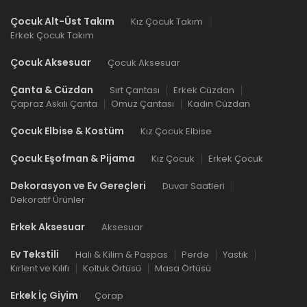
Çocuk Alt-Üst Takım
Kız Çocuk Takım
Erkek Çocuk Takım
Çocuk Aksesuar
Çocuk Aksesuar
Çanta & Cüzdan
Sırt Çantası
Erkek Cüzdan
Çapraz Askılı Çanta
Omuz Çantası
Kadın Cüzdan
Çocuk Elbise & Kostüm
Kız Çocuk Elbise
Çocuk Eşofman & Pijama
Kız Çocuk
Erkek Çocuk
Dekorasyon ve Ev Gereçleri
Duvar Saatleri
Dekoratif Ürünler
Erkek Aksesuar
Aksesuar
Ev Tekstili
Halı & Kilim & Paspas
Perde
Yastık
Kırlent ve Kılıfı
Koltuk Örtüsü
Masa Örtüsü
Erkek İç Giyim
Çorap