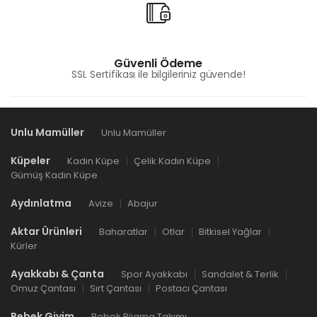
Güvenli Ödeme
SSL Sertifikası ile bilgileriniz güvende!
Unlu Mamüller
Unlu Mamüller
Küpeler
Kadın Küpe
Çelik Kadın Küpe
Gümüş Kadın Küpe
Aydınlatma
Avize
Abajur
Aktar Ürünleri
Baharatlar
Otlar
Bitkisel Yağlar
Kürler
Ayakkabı & Çanta
Spor Ayakkabı
Sandalet & Terlik
Omuz Çantası
Sırt Çantası
Postacı Çantası
Bebek Giyim
Bebek Pijama Takımı