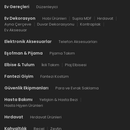
Ev Gereçleri
Düzenleyici
Ev Dekorasyon
Hobi Ürünleri
Supla MDF
Hırdavat
Ayna Çerçeve
Duvar Dekorasyonu
Kontraplak
Ev Aksesuar
Elektronik Aksesuarlar
Telefon Aksesuarları
Eşofman & Pijama
Pijama Takım
Elbise & Tulum
İkili Takım
Plaj Elbisesi
Fantezi Giyim
Fantezi Kostüm
Güvenlik Ekipmanları
Para ve Evrak Saklama
Hasta Bakımı
Yetişkin & Hasta Bezi
Hasta Hijyen Ürünleri
Hırdavat
Hırdavat Ürünleri
Kahvaltılık
Reçel
Zeytin