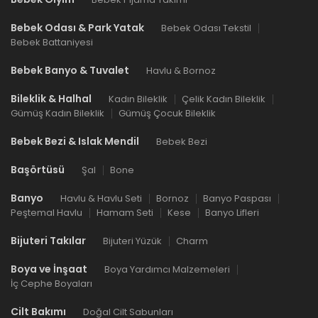
Bebek Odası & Park Yatak
Bebek Odası Tekstil
Bebek Battaniyesi
Bebek Banyo & Tuvalet
Havlu & Bornoz
Bileklik & Halhal
Kadın Bileklik
Çelik Kadın Bileklik
Gümüş Kadın Bileklik
Gümüş Çocuk Bileklik
Bebek Bezi & Islak Mendil
Bebek Bezi
Başörtüsü
Şal
Bone
Banyo
Havlu & Havlu Seti
Bornoz
Banyo Paspası
Peştemal Havlu
Hamam Seti
Kese
Banyo Lifleri
Bijuteri Takılar
Bijuteri Yüzük
Charm
Boya ve İnşaat
Boya Yardımcı Malzemeleri
İç Cephe Boyaları
Cilt Bakımı
Doğal Cilt Sabunları