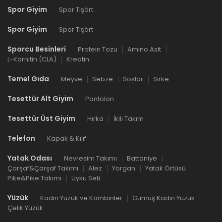
Spor Giyim
Spor Tişört
Spor Giyim
Spor Tişört
Sporcu Besinleri
Protein Tozu
Amino Asit
L-Karnitin (CLA)
Kreatin
Temel Gıda
Meyve
Sebze
Soslar
Sirke
Tesettür Alt Giyim
Pantolon
Tesettür Üst Giyim
Hırka
İkili Takım
Telefon
Kapak & Kılıf
Yatak Odası
Nevresim Takımı
Battaniye
Çarşaf&Çarşaf Takımı
Alez
Yorgan
Yatak Örtüsü
Pike&Pike Takımı
Uyku Seti
Yüzük
Kadın Yüzük ve Kombinler
Gümüş Kadın Yüzük
Çelik Yüzük