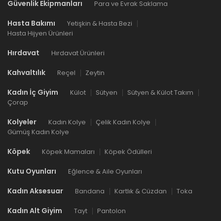
Güvenlik Ekipmanları
Para ve Evrak Saklama
Hasta Bakımı
Yetişkin & Hasta Bezi
Hasta Hijyen Ürünleri
Hırdavat
Hırdavat Ürünleri
Kahvaltılık
Reçel
Zeytin
Kadın İç Giyim
Külot
Sütyen
Sütyen & Külot Takım
Çorap
Kolyeler
Kadın Kolye
Çelik Kadın Kolye
Gümüş Kadın Kolye
Köpek
Köpek Mamaları
Köpek Ödülleri
Kutu Oyunları
Eğlence & Aile Oyunları
Kadın Aksesuar
Bandana
Kartlık & Cüzdan
Toka
Kadın Alt Giyim
Tayt
Pantolon