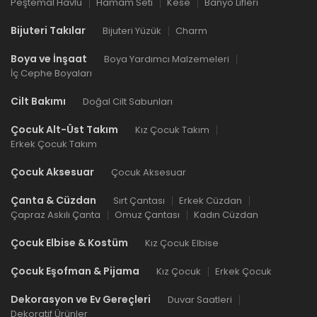
Peştemal Havlu
Hamam Seti
Kese
Banyo Lifleri
Bijuteri Takılar
Bijuteri Yüzük
Charm
Boya ve İnşaat
Boya Yardımcı Malzemeleri
İç Cephe Boyaları
Cilt Bakımı
Doğal Cilt Sabunları
Çocuk Alt-Üst Takım
Kız Çocuk Takım
Erkek Çocuk Takım
Çocuk Aksesuar
Çocuk Aksesuar
Çanta & Cüzdan
Sırt Çantası
Erkek Cüzdan
Çapraz Askılı Çanta
Omuz Çantası
Kadın Cüzdan
Çocuk Elbise & Kostüm
Kız Çocuk Elbise
Çocuk Eşofman & Pijama
Kız Çocuk
Erkek Çocuk
Dekorasyon ve Ev Gereçleri
Duvar Saatleri
Dekoratif Ürünler