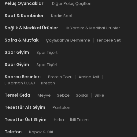
Peluş Oyuncakları
Diğer Peluş Çeşitleri
Saat & Kombinler
Kadın Saat
Sağlık & Medikal Ürünler
İlk Yardım & Medikal Ürünler
Sofra & Mutfak
Çay&Kahve Demleme
Tencere Seti
Spor Giyim
Spor Tişört
Spor Giyim
Spor Tişört
Sporcu Besinleri
Protein Tozu
Amino Asit
L-Karnitin (CLA)
Kreatin
Temel Gıda
Meyve
Sebze
Soslar
Sirke
Tesettür Alt Giyim
Pantolon
Tesettür Üst Giyim
Hırka
İkili Takım
Telefon
Kapak & Kılıf