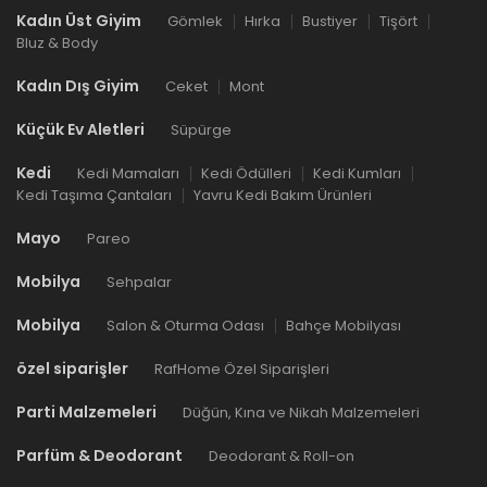
Kadın Üst Giyim
Gömlek
Hırka
Bustiyer
Tişört
Bluz & Body
Kadın Dış Giyim
Ceket
Mont
Küçük Ev Aletleri
Süpürge
Kedi
Kedi Mamaları
Kedi Ödülleri
Kedi Kumları
Kedi Taşıma Çantaları
Yavru Kedi Bakım Ürünleri
Mayo
Pareo
Mobilya
Sehpalar
Mobilya
Salon & Oturma Odası
Bahçe Mobilyası
özel siparişler
RafHome Özel Siparişleri
Parti Malzemeleri
Düğün, Kına ve Nikah Malzemeleri
Parfüm & Deodorant
Deodorant & Roll-on