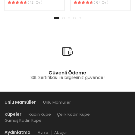
( 121 Oy )
( 64 Oy )
Güvenli Ödeme
SSL Sertifikası ile bilgileriniz güvende!
Unlu Mamüller
Unlu Mamüller
Küpeler
Kadın Küpe
Çelik Kadın Küpe
Gümüş Kadın Küpe
Aydınlatma
Avize
Abajur