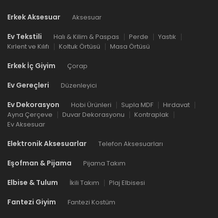
Erkek Aksesuar
Aksesuar
Ev Tekstili
Halı & Kilim & Paspas
Perde
Yastık
Kırlent ve Kılıfı
Koltuk Örtüsü
Masa Örtüsü
Erkek İç Giyim
Çorap
Ev Gereçleri
Düzenleyici
Ev Dekorasyon
Hobi Ürünleri
Supla MDF
Hırdavat
Ayna Çerçeve
Duvar Dekorasyonu
Kontraplak
Ev Aksesuar
Elektronik Aksesuarlar
Telefon Aksesuarları
Eşofman & Pijama
Pijama Takım
Elbise & Tulum
İkili Takım
Plaj Elbisesi
Fantezi Giyim
Fantezi Kostüm