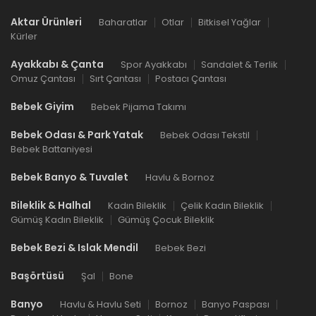
Aktar Ürünleri
Baharatlar
Otlar
Bitkisel Yağlar
Kürler
Ayakkabı & Çanta
Spor Ayakkabı
Sandalet & Terlik
Omuz Çantası
Sırt Çantası
Postacı Çantası
Bebek Giyim
Bebek Pijama Takımı
Bebek Odası & Park Yatak
Bebek Odası Tekstil
Bebek Battaniyesi
Bebek Banyo & Tuvalet
Havlu & Bornoz
Bileklik & Halhal
Kadın Bileklik
Çelik Kadın Bileklik
Gümüş Kadın Bileklik
Gümüş Çocuk Bileklik
Bebek Bezi & Islak Mendil
Bebek Bezi
Başörtüsü
Şal
Bone
Banyo
Havlu & Havlu Seti
Bornoz
Banyo Paspası